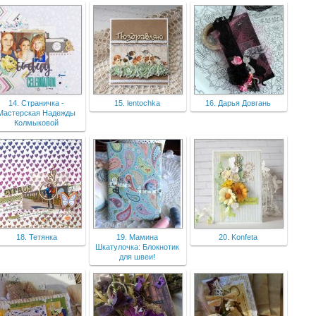
14. Страничка -
15. lentochka
16. Дарья Довгань
Мастерская Надежды
Колмыковой
18. Тетянка
19. Мамина
20. Konfeta
Шкатулочка: Блокнотик
для швеи!