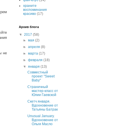
фан-клуб
(14)
храните
воспоминания
трем
красиво
(17)
Архив блога
уйте
▼
2017
(58)
ания
►
мая
(2)
►
апреля
(8)
ы не
►
марта
(17)
►
февраля
(18)
▼
января
(13)
Совместный
проект "Sweet
Baby"
Страничный
мастер-класс от
Юлии Гаевской
Скетч января.
Вдохновение от
Татьяны Батрак
Unusual January.
Вдохновение от
Ольги Масло