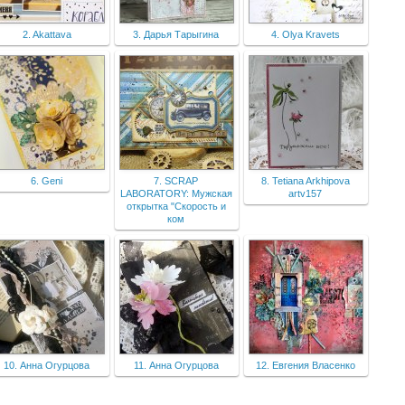
2. Akattava
3. Дарья Тарыгина
4. Olya Kravets
6. Geni
7. SCRAP
8. Tetiana Arkhipova
LABORATORY: Мужская
artv157
открытка "Скорость и
ком
10. Анна Огурцова
11. Анна Огурцова
12. Евгения Власенко