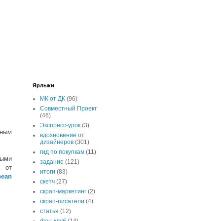
Ярлыки
МК от ДК
(96)
Совместный Проект
(46)
Экспресс-урок
(3)
жным
вдохновение от
дизайнеров
(301)
гид по покупкам
(11)
ными
задание
(121)
 от
итоги
(83)
bean
скетч
(27)
скрап-маркетинг
(2)
скрап-писатели
(4)
статья
(12)