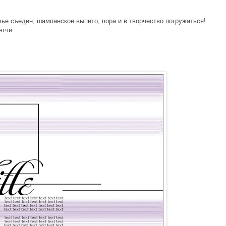
ье съеден, шампанское выпито, пора и в творчество погружаться!
етчи