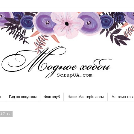
я
Гид по покупкам
Фан-клуб
Наши МастерКлассы
Магазин това
17 г.