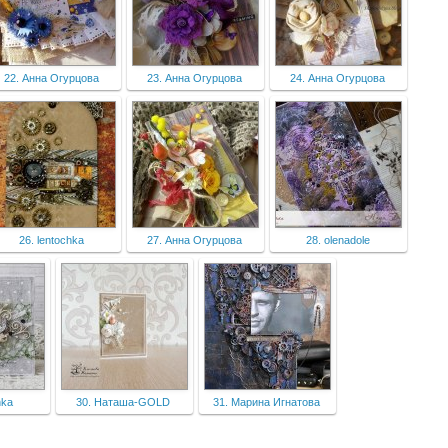
22. Анна Огурцова
23. Анна Огурцова
24. Анна Огурцова
26. lentochka
27. Анна Огурцова
28. olenadole
hka
30. Наташа-GOLD
31. Марина Игнатова