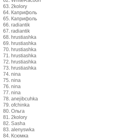
62. WhiteRacoon
63. 2kolory
64. Каприфоль
65. Каприфоль
66. radiantik
67. radiantik
68. hrustiashka
69. hrustiashka
70. hrustiashka
71. hrustiashka
72. hrustiashka
73. hrustiashka
74. nina
75. nina
76. nina
77. nina
78. anejibcuhka
79. ofchinka
80. Ольга
81. 2kolory
82. Sasha
83. alenyswka
84. Ксюмка