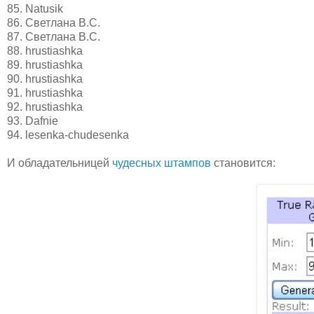
85. Natusik
86. Светлана В.С.
87. Светлана В.С.
88. hrustiashka
89. hrustiashka
90. hrustiashka
91. hrustiashka
92. hrustiashka
93. Dafnie
94. lesenka-chudesenka
И обладательницей
чудесных штампов
становится: