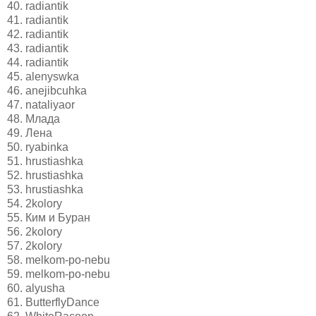
40. radiantik
41. radiantik
42. radiantik
43. radiantik
44. radiantik
45. alenyswka
46. anejibcuhka
47. nataliyaor
48. Млада
49. Лена
50. ryabinka
51. hrustiashka
52. hrustiashka
53. hrustiashka
54. 2kolory
55. Ким и Буран
56. 2kolory
57. 2kolory
58. melkom-po-nebu
59. melkom-po-nebu
60. alyusha
61. ButterflyDance