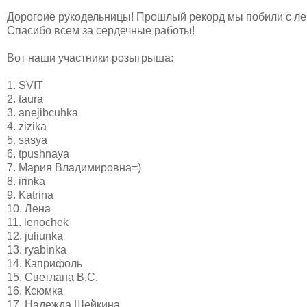
Дорогоие рукодельницы! Прошлый рекорд мы побили с легк
Спасибо всем за сердечные работы!
Вот наши участники розыгрыша:
1. SVIT
2. taura
3. anejibcuhka
4. zizika
5. sasya
6. tpushnaya
7. Мария Владимировна=)
8. irinka
9. Katrina
10. Лена
11. lenochek
12. juliunka
13. ryabinka
14. Каприфоль
15. Светлана В.С.
16. Ксюмка
17. Надежда Шейкина